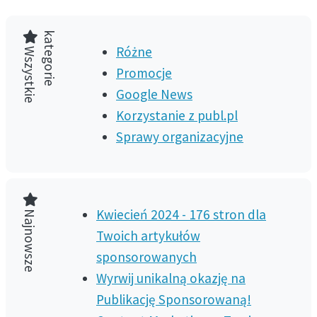
k
e
W
s
z
y
s
t
k
i
e
a
t
e
g
o
r
i
Różne
Promocje
Google News
Korzystanie z publ.pl
Sprawy organizacyjne
Najnowsze
Kwiecień 2024 - 176 stron dla
Twoich artykułów
sponsorowanych
Wyrwij unikalną okazję na
Publikację Sponsorowaną!