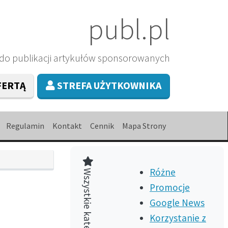
publ.pl
 do publikacji artykułów sponsorowanych
FERTĄ
STREFA UŻYTKOWNIKA
Regulamin
Kontakt
Cennik
Mapa Strony
Wszystkie kategorie
Różne
Promocje
Google News
Korzystanie z