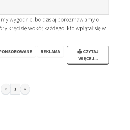
damy wygodnie, bo dzisiaj porozmawiamy o
óry kręci się wokół każdego, kto wplątał się w
PONSOROWANE
REKLAMA
CZYTAJ
WIĘCEJ...
«
1
»